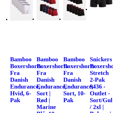
Bamboo
Bamboo
Bamboo
Snickers
Boxershorts
Boxershorts
Boxershorts
Boxersho
Fra
Fra
Fra
Stretch
Danish
Danish
Danish
2-Pak
Endurance,
Endurance,
Endurance,
9436 -
Hvid, 6-
Sort |
Sort, 10-
Outlet -
Pak
Rød |
Pak
Sort/Gul
Marine
/ 2xl |