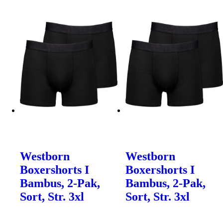
Westborn
Westborn
Boxershorts I
Boxershorts I
Bambus, 2-Pak,
Bambus, 2-Pak,
Sort, Str. 3xl
Sort, Str. 3xl