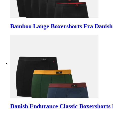
Bamboo Lange Boxershorts Fra Danish
Danish Endurance Classic Boxershorts