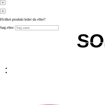
×
×
Hvilket produkt leder du efter?
Søg efter:
SO
SO