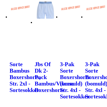
Sorte
Jbs Of
3-Pak
3-Pak
Bambus
Dk 2-
Sorte
Sorte
Boxershorts,
Pack
Boxershorts
Boxersho
Str. 2xl -
Bambus/Viscose
(bomuld)
(bomuld
Sortesokker
Boxershorts
Str. 4xl -
Str. 4xl -
Sortesokker
Sortesok