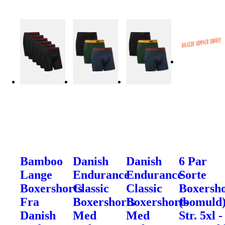
Bamboo
Danish
Danish
6 Par
Lange
Endurance
Endurance
Sorte
Boxershorts
Classic
Classic
Boxersho
Fra
Boxershorts
Boxershorts
(bomuld
Danish
Med
Med
Str. 5xl -