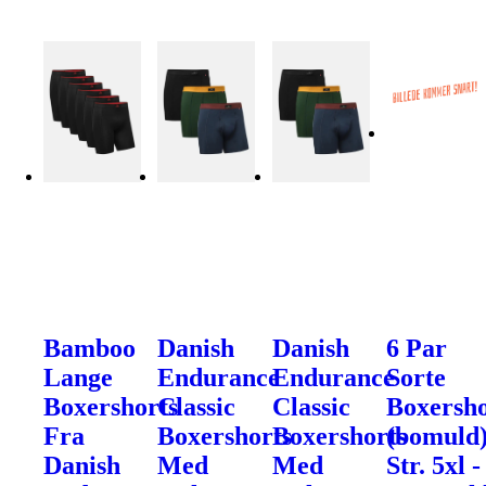
Bamboo
Danish
Danish
6 Par
Lange
Endurance
Endurance
Sorte
Boxershorts
Classic
Classic
Boxersho
Fra
Boxershorts
Boxershorts
(bomuld
Danish
Med
Med
Str. 5xl -