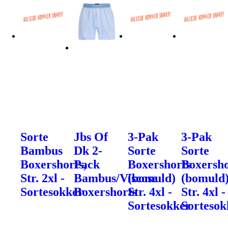
Sorte
Jbs Of
3-Pak
3-Pak
Bambus
Dk 2-
Sorte
Sorte
Boxershorts,
Pack
Boxershorts
Boxersho
Str. 2xl -
Bambus/Viscose
(bomuld)
(bomuld
Sortesokker
Boxershorts
Str. 4xl -
Str. 4xl -
Sortesokker
Sortesok