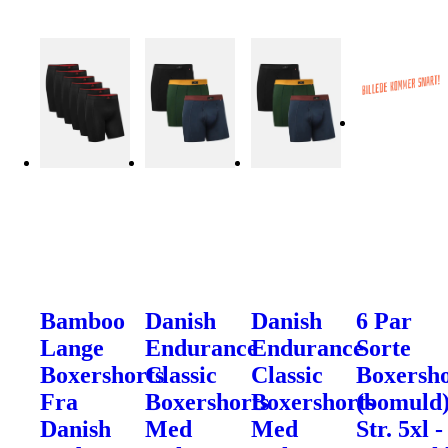
Bamboo
Danish
Danish
6 Par
Lange
Endurance
Endurance
Sorte
Boxershorts
Classic
Classic
Boxersho
Fra
Boxershorts
Boxershorts
(bomuld
Danish
Med
Med
Str. 5xl -