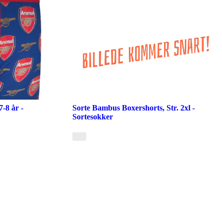
-8 år -
Sorte Bambus Boxershorts, Str. 2xl -
Sortesokker