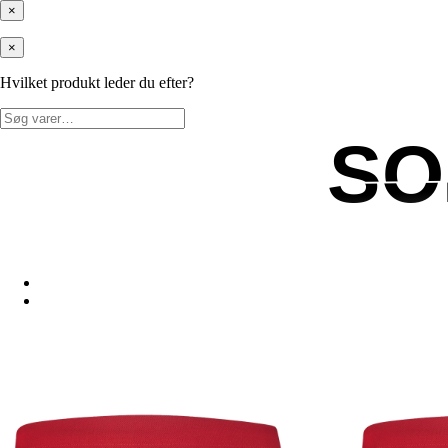
×
×
Hvilket produkt leder du efter?
Søg
efter:
SO
SO