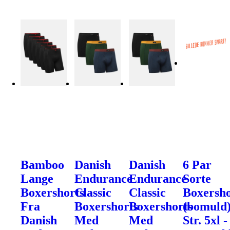
Bamboo
Danish
Danish
6 Par
Lange
Endurance
Endurance
Sorte
Boxershorts
Classic
Classic
Boxersho
Fra
Boxershorts
Boxershorts
(bomuld
Danish
Med
Med
Str. 5xl -