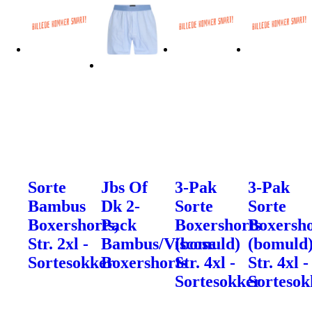
Sorte
Jbs Of
3-Pak
3-Pak
Bambus
Dk 2-
Sorte
Sorte
Boxershorts,
Pack
Boxershorts
Boxersho
Str. 2xl -
Bambus/Viscose
(bomuld)
(bomuld
Sortesokker
Boxershorts
Str. 4xl -
Str. 4xl -
Sortesokker
Sortesok