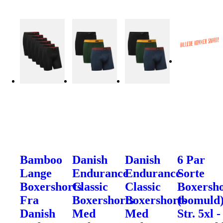
Bamboo
Danish
Danish
6 Par
Lange
Endurance
Endurance
Sorte
Boxershorts
Classic
Classic
Boxersho
Fra
Boxershorts
Boxershorts
(bomuld
Danish
Med
Med
Str. 5xl -