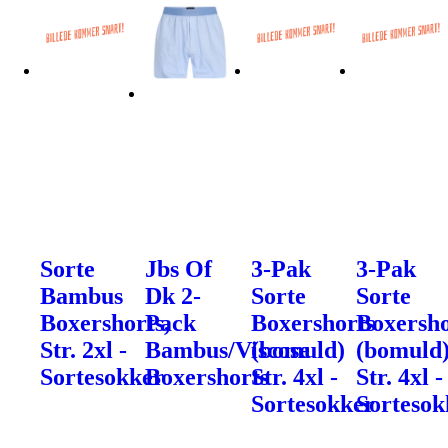
Sorte
Jbs Of
3-Pak
3-Pak
Bambus
Dk 2-
Sorte
Sorte
Boxershorts,
Pack
Boxershorts
Boxersho
Str. 2xl -
Bambus/Viscose
(bomuld)
(bomuld
Sortesokker
Boxershorts
Str. 4xl -
Str. 4xl -
Sortesokker
Sortesok