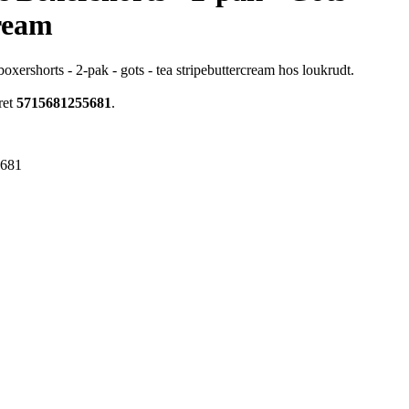
ream
oxershorts - 2-pak - gots - tea stripebuttercream hos loukrudt.
ret
5715681255681
.
5681