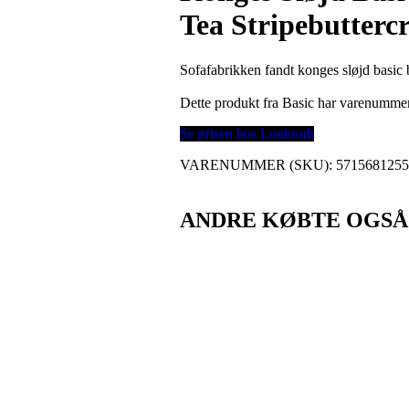
Tea Stripebutterc
Sofafabrikken fandt konges sløjd basic b
Dette produkt fra Basic har varenumme
Se prisen hos Loukrudt
VARENUMMER (SKU):
571568125
ANDRE KØBTE OGSÅ