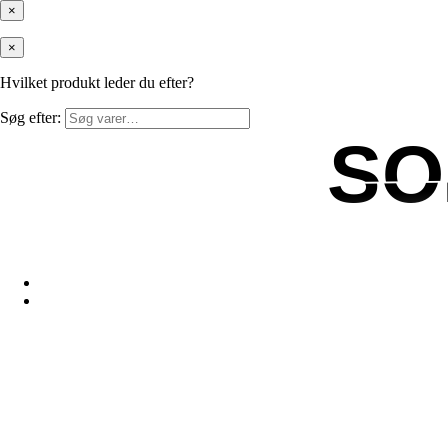
×
×
Hvilket produkt leder du efter?
Søg efter:
SO
SO