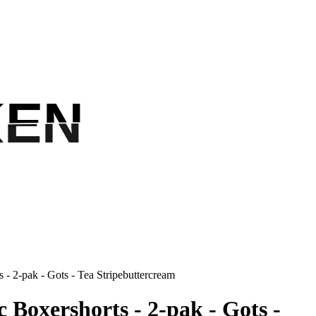
KEN
KEN
 - 2-pak - Gots - Tea Stripebuttercream
 Boxershorts - 2-pak - Gots -