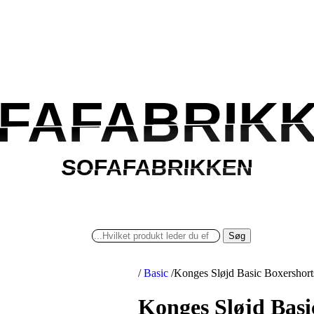
FAFABRIK
FAFABRIK
SOFAFABRIKKEN
SOFAFABRIKKEN
Søg
/
Basic
/
Konges Sløjd Basic Boxershorts
Konges Sløjd Basic