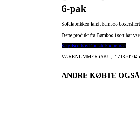
6-pak
Sofafabrikken fandt bamboo boxershorts
Dette produkt fra Bamboo i sort har v
Se prisen hos Danish Endurance
VARENUMMER (SKU):
571320504
ANDRE KØBTE OGSÅ