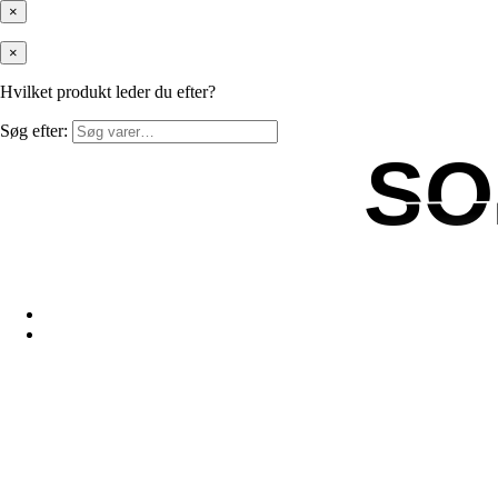
×
×
Hvilket produkt leder du efter?
Søg efter:
SO
SO