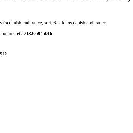
 fra danish endurance, sort, 6-pak hos danish endurance.
arenummeret
5713205045916
.
5916