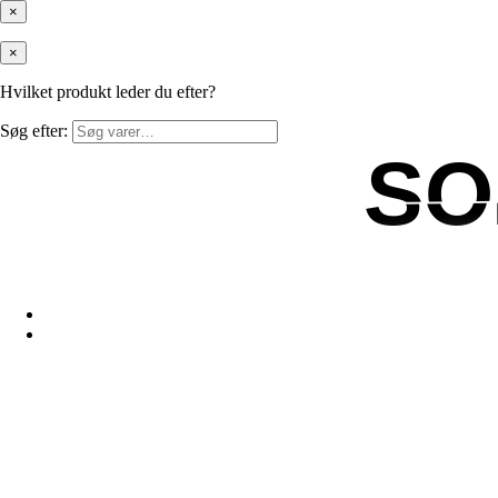
×
×
Hvilket produkt leder du efter?
Søg efter:
SO
SO