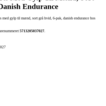
 Danish Endurance
 med gylp til mænd, sort grå hvid, 6-pak, danish endurance hos
 varenummeret
5713205037027
.
7027