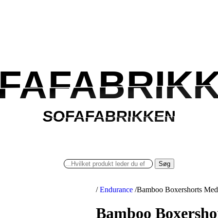
FAFABRIK
FAFABRIK
SOFAFABRIKKEN
SOFAFABRIKKEN
Søg
/
Endurance
/
Bamboo Boxershorts Med 
Bamboo Boxershor