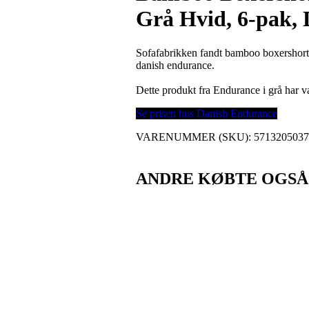
Grå Hvid, 6-pak,
Sofafabrikken fandt bamboo boxershorts
danish endurance.
Dette produkt fra Endurance i grå har
Se prisen hos Danish Endurance
VARENUMMER (SKU):
571320503
ANDRE KØBTE OGSÅ